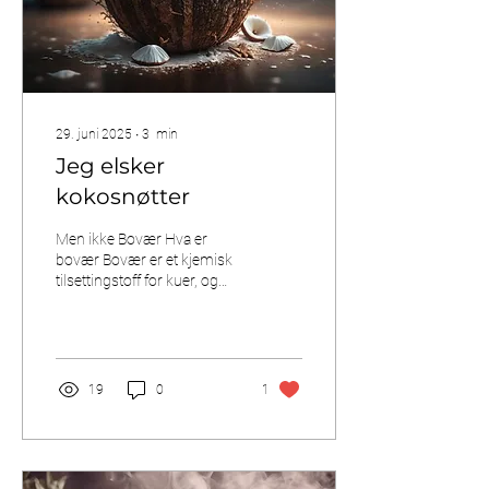
Fibrene...
29. juni 2025
∙
3
min
Jeg elsker
kokosnøtter
Men ikke Bovær Hva er
bovær Bovær er et kjemisk
tilsettingstoff for kuer, og
tilsettes i foret deres. Dette
for å hemme metanutslipp...
19
0
1