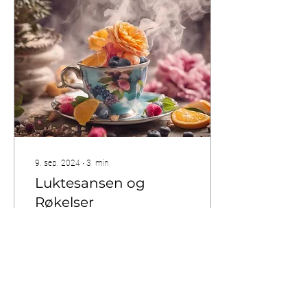
9. sep. 2024
∙
3
min
Luktesansen og
Røkelser
Jeg har begynt å selge
røkelser, som også er en del
av aromaterapi og et
naturprodukt. Dessuten
synes jeg at røkelser har fått
dårlig ry...