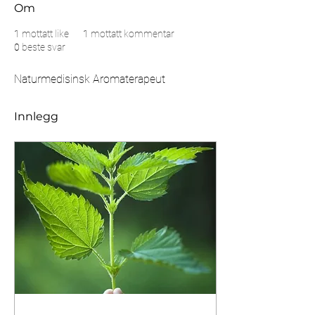
Om
1
mottatt like
1
mottatt kommentar
0
beste svar
Naturmedisinsk Aromaterapeut
Innlegg