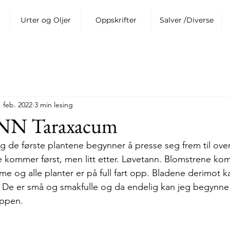
Urter og Oljer
Oppskrifter
Salver /Diverse
. feb. 2022
3 min lesing
N Taraxacum
g de første plantene begynner å presse seg frem til overf
e kommer først, men litt etter. Løvetann. Blomstrene kom
me og alle planter er på full fart opp. Bladene derimot k
g. De er små og smakfulle og da endelig kan jeg begynn
oppen.