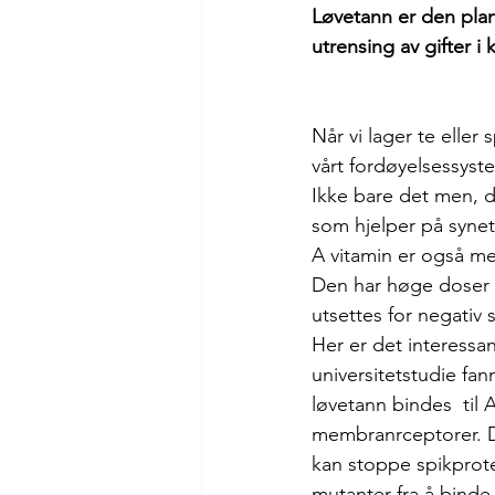
Løvetann er den plan
utrensing av gifter i
Når vi lager te eller
vårt fordøyelsessyst
Ikke bare det men, d
som hjelper på synet
A vitamin er også me
Den har høge doser m
utsettes for negativ s
Her er det interessan
universitetstudie fann
løvetann bindes  til 
membranrceptorer. De
kan stoppe spikprote
mutanter fra å binde