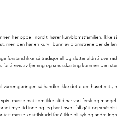
nnen her oppe i nord tilhører kurvblomstfamilien. Ikke så
mst, men den har en kurv i bunn av blomstrene der de la
ge forstand ikke så tradisjonell og slutter aldri å overras
ss for årevis av fjerning og smusskasting kommer den ster
 til vårrengjøringen så handler ikke dette om huset mitt,
 spist masse mat som ikke altid har vart fersk og mangel 
lbragt mye tid inne og jeg har i hvert fall gått og småspi
r tatt masse kosttilskudd for å ikke bli syk og andre ing