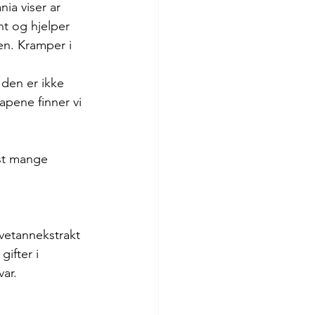
ia viser ar 
t og hjelper 
n. Kramper i 
den er ikke 
apene finner vi 
st mange 
vetannekstrakt 
ifter i 
var.