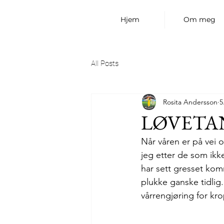
Hjem
Om meg
All Posts
Rosita Andersson
5
LØVETAN
Når våren er på vei o
jeg etter de som ikk
har sett gresset kom
plukke ganske tidli
vårrengjøring for kr