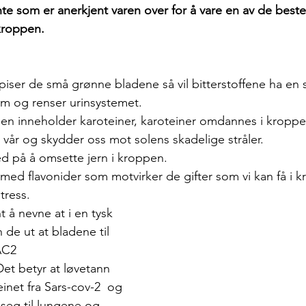
te som er anerkjent varen over for å vare en av de beste
 kroppen.
 spiser de små grønne bladene så vil bitterstoffene ha en s
em og renser urinsystemet.
en inneholder karoteiner, karoteiner omdannes i kroppen 
 vår og skydder oss mot solens skadelige stråler. 
d på å omsette jern i kroppen.
ed flavonider som motvirker de gifter som vi kan få i kr
tress.
t å nevne at i en tysk 
 de ut at bladene til 
AC2 
t betyr at løvetann 
inet fra Sars-cov-2  og 
 seg til lungene og 