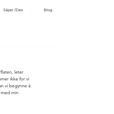
Såper /Deo
Blog
laten, leter 
mer ikke for vi 
an vi begynne å 
e med min 