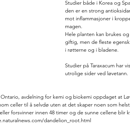
Studier både i Korea og Span
den er en strong antioksidan
mot inflammasjoner i kroppe
magen.
Hele planten kan brukes og 
giftig, men de fleste egensk
i røtterne og i bladene.
Studier på Taraxacum har vi
utrolige sider ved løvetann.
i Ontario, avdelning for kemi og biokemi oppdaget at Lø
om celler til å selvdø uten at det skaper noen som helst g
ller forsvinner innen 48 timer og de sunne cellene blir k
ce.naturalnews.com/dandelion_root.html