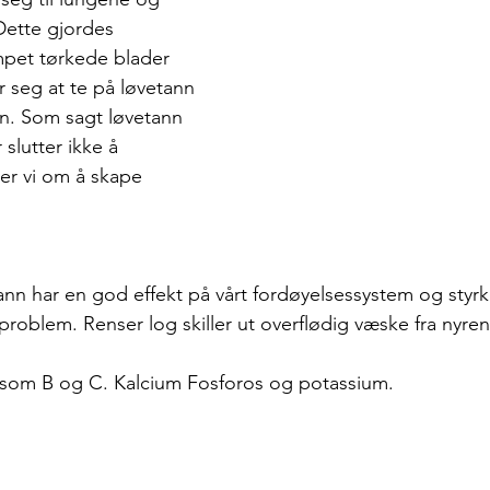
Dette gjordes 
pet tørkede blader 
r seg at te på løvetann 
n. Som sagt løvetann 
slutter ikke å 
er vi om å skape 
etann har en god effekt på vårt fordøyelsessystem og styr
rproblem. Renser log skiller ut overflødig væske fra nyre
r som B og C. Kalcium Fosforos og potassium.