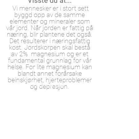
Visste du at...
Vi mennesker er i stort sett
byggd opp av de samme
elementer og mineraler som
vår jord. Når jorden er fattig på
næring, blir plantene det også.
Det resulterer i næringsfattig
kost. Jordskorpen skal bestå
av 2% magnesium og er et
fundamental grunnlag for vår
helse. For lite magnesium kan
blandt annet forårsake
beinskjørhet, hjerteproblemer
Leasolaris Aroma skal være den
og depresjon.
første i Norge som produserer
Magnesium Lotion med
Les mer om magnesium i bloggen.
naturlige ingredienser.